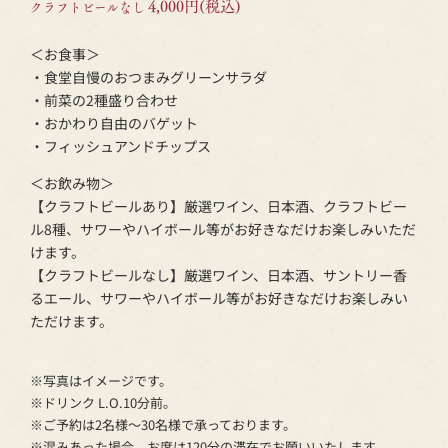
4,000円(税込)
クラフトビールなし
＜お食事＞
・食堂自慢のおつまみグリーンサラダ
・前菜の2種盛り合わせ
・おかわり自由のバゲット
・フィッシュアンドチップス
＜お飲み物＞
【クラフトビールあり】厳選ワイン、日本酒、クラフトビー
ル8種、サワーやハイボール等がお好きなだけお楽しみいただ
けます。
【クラフトビールなし】厳選ワイン、日本酒、サントリー香
るエール、サワーやハイボール等がお好きなだけお楽しみい
ただけます。
※写真はイメージです。
※ドリンク L.O.10分前。
※ご予約は2名様～30名様で承っております。
※混みあった場合、お席は120分の滞在でお願いいたします。