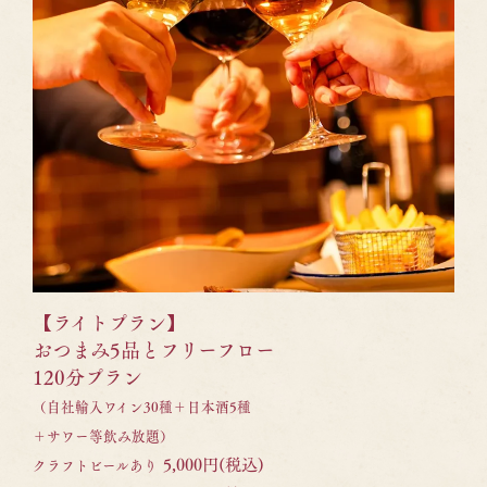
【ライトプラン】
おつまみ5品とフリーフロー
120分プラン
（自社輸入ワイン30種＋日本酒5種
＋サワー等飲み放題）
5,000円(税込)
クラフトビールあり