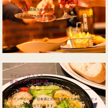
ラン。
グループ会社直輸入の日本初上陸ワインやクラフトビー
ル、日本酒を好きなように楽しんでいただける新しい飲み
放題スタイル「フリーフロー」を提供しております。
お酒をより一層引き立てる特製料理とともに、心地よいひ
とときをお過ごしください。
ワインに合うよう
厳選された特製料理
ワインやビール、日本酒との相性を考えた多彩なフードメ
ニューを取り揃えております。