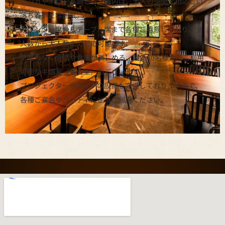
レンガや木目を基調とした店内は、大人の空間に相応しい
落ち着いた雰囲気。
カウンター席からテーブル席まで各種ご用意しており、少
人数から大人数まで対応可能です。
気兼ねなく会話や食事が楽しめる、最低10名様からご利用
可能な半個室（宴会室）もございます。
プロジェクターやマイクの設備も完備しておりますので、
各種ご宴会やパーティにぜひご利用ください。