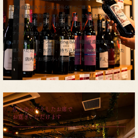
でも自社輸入ワインは10％OFFでご購入いただけます。
他にも国内外を問わず人気アイテムを揃えたクラフトビー
ルや旬の日本酒など、お酒好きには堪らない豊富なライン
ナップが魅力です。
また1階のショップ『Tasting BAR 柴田屋酒店本店』でご
購入いただいたお酒を、持ち込み料をお支払いいただいた
上で、店内でお楽しみいただくことも可能です。
広々ゆったりしたお席で
お寛ぎいただけます