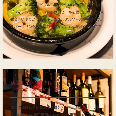
中でも、姉妹店「ビール工房」で10年以上愛されている
「フィッシュ＆チップス」は、ビールを使ったサクサクの
衣と、いぶりがっこを使ったタルタルソースが特徴です。
スパークリングワインや白ワインとも相性抜群の一品で
す。
シェフ自慢の料理とワインを是非ご堪能ください。
酒屋仕入れならではの
バラエティ豊富なラインナップ
店内で提供しているお酒のほとんどは、1階のショップ
『TastingBAR柴田屋酒店本店』にご用意があります。なか