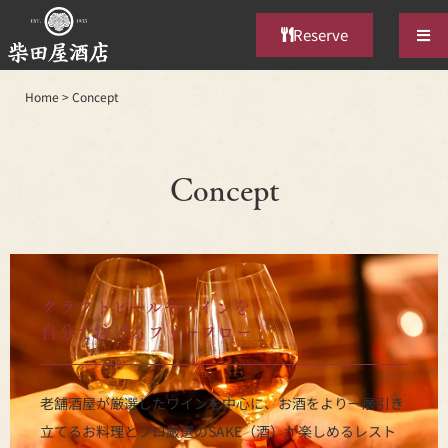
Reserve
Home
>
Concept
Concept
クラフトビールやワインを
自分で注げるフリーフロー
老舗酒屋が厳選したワインを中心に、お酒をより一層引き
立てるお料理とプロ厳選のSAKE（酒）が楽しめるレスト